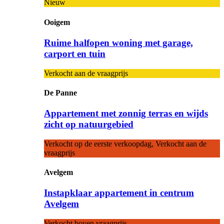
Nieuw
Ooigem
Ruime halfopen woning met garage,
carport en tuin
Verkocht aan de vraagprijs
De Panne
Appartement met zonnig terras en wijds
zicht op natuurgebied
Verkocht op de eerste verkoopdag, Verkocht aan de
vraagprijs
Avelgem
Instapklaar appartement in centrum
Avelgem
Verkocht boven vraagprijs