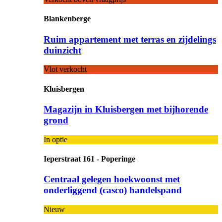
Blankenberge
Ruim appartement met terras en zijdelings
duinzicht
Vlot verkocht
Kluisbergen
Magazijn in Kluisbergen met bijhorende
grond
In optie
Ieperstraat 161 - Poperinge
Centraal gelegen hoekwoonst met
onderliggend (casco) handelspand
Nieuw