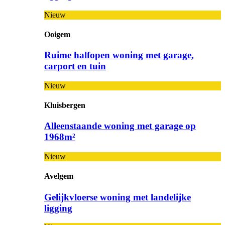
Nieuw
Ooigem
Ruime halfopen woning met garage,
carport en tuin
Nieuw
Kluisbergen
Alleenstaande woning met garage op
1968m²
Nieuw
Avelgem
Gelijkvloerse woning met landelijke
ligging