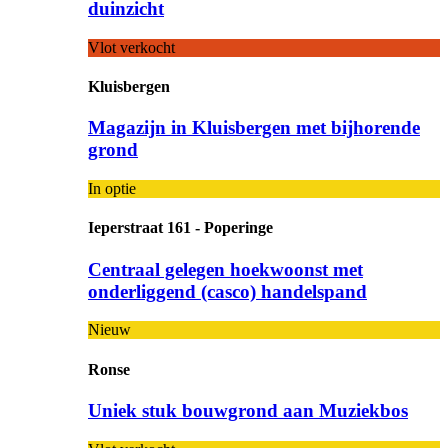
duinzicht
Vlot verkocht
Kluisbergen
Magazijn in Kluisbergen met bijhorende
grond
In optie
Ieperstraat 161 - Poperinge
Centraal gelegen hoekwoonst met
onderliggend (casco) handelspand
Nieuw
Ronse
Uniek stuk bouwgrond aan Muziekbos